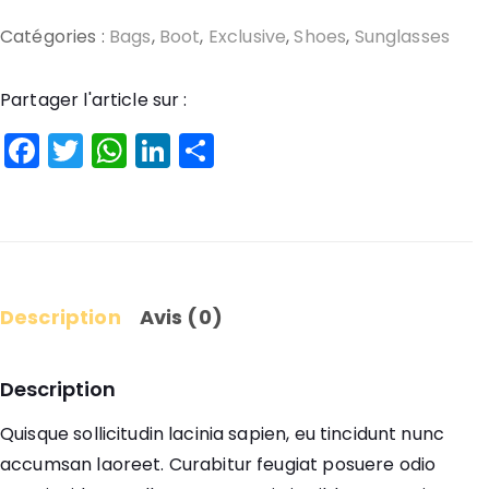
Consectetur
Catégories :
Bags
,
Boot
,
Exclusive
,
Shoes
,
Sunglasses
purus
sitm
Partager l'article sur :
Facebook
Twitter
WhatsApp
LinkedIn
Partager
Description
Avis (0)
Description
Quisque sollicitudin lacinia sapien, eu tincidunt nunc
accumsan laoreet. Curabitur feugiat posuere odio