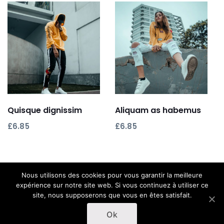
Ajouter au panier
Ajouter au panier
Quisque dignissim
Aliquam as habemus
£
6.85
£
6.85
Nous utilisons des cookies pour vous garantir la meilleure
expérience sur notre site web. Si vous continuez à utiliser ce
site, nous supposerons que vous en êtes satisfait.
© 2026 AVIZO
Ok