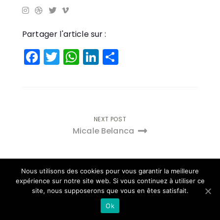
Partager l'article sur :
Facebook
Twitter
WhatsApp
LinkedIn
Partager
Navigation
NEXT POST
Micale Belanca
de
l’article
Nous utilisons des cookies pour vous garantir la meilleure
expérience sur notre site web. Si vous continuez à utiliser ce
site, nous supposerons que vous en êtes satisfait.
© 2026 AVIZO
Ok