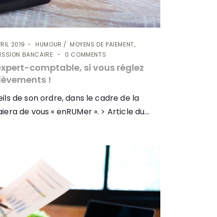
RIL 2019
HUMOUR
MOYENS DE PAIEMENT,
MISSION BANCAIRE
0 COMMENTS
expert-comptable, si vous réglez
élèvements !
eils de son ordre, dans le cadre de la
iera de vous « enRUMer ». > Article du...