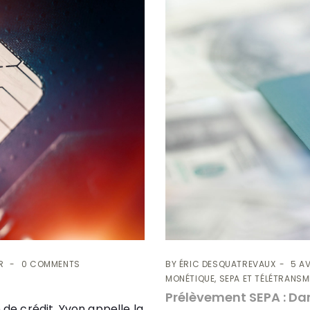
BY
ÉRIC DESQUATREVAUX
5 AV
R
0 COMMENTS
MONÉTIQUE, SEPA ET TÉLÉTRANS
Prélèvement SEPA : Dan
 de crédit, Yvon appelle la