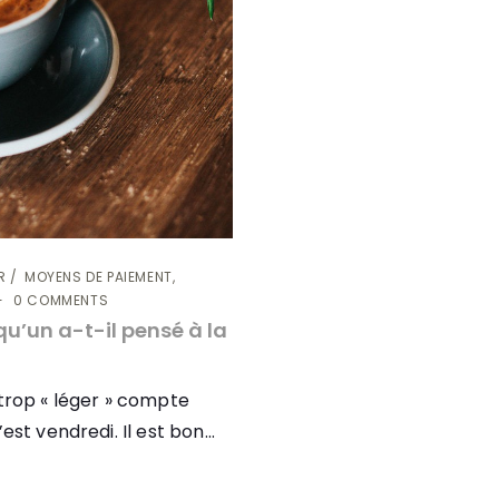
R
MOYENS DE PAIEMENT,
0 COMMENTS
u’un a-t-il pensé à la
 trop « léger » compte
st vendredi. Il est bon...