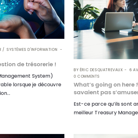
R
SYSTÈMES D'INFORMATION
tion de trésorerie !
BY
ÉRIC DESQUATREVAUX
6 AV
 Management System)
0 COMMENTS
What’s going on here ? 
able lorsque je découvre
savaient pas s’amuser
on...
Est-ce parce qu’ils sont a
meilleur Treasury Manag