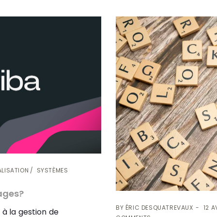
ALISATION
SYSTÈMES
tages?
BY
ÉRIC DESQUATREVAUX
12 A
 à la gestion de