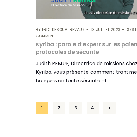
BY
ÉRIC DESQUATREVAUX
13 JUILLET 2023
SYST
COMMENT
Kyriba : parole d’expert sur les pai
protocoles de sécurité
Judith RÉMUS, Directrice de missions che
Kyriba, vous présente comment transmet
banques en toute sécurité et...
Navigation
1
2
3
4
>
des
articles