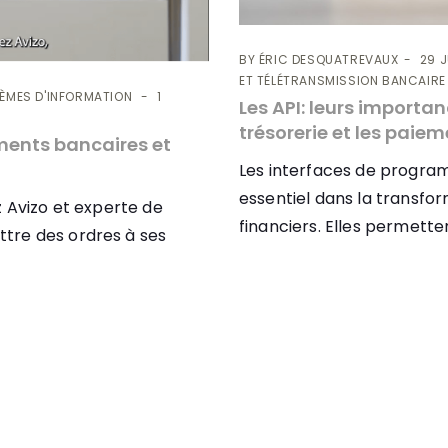
BY
ÉRIC DESQUATREVAUX
29 J
ET TÉLÉTRANSMISSION BANCAIRE
ÈMES D'INFORMATION
1
Les API: leurs importa
trésorerie et les paie
ements bancaires et
Les interfaces de program
essentiel dans la transfor
z Avizo et experte de
financiers. Elles permette
tre des ordres à ses