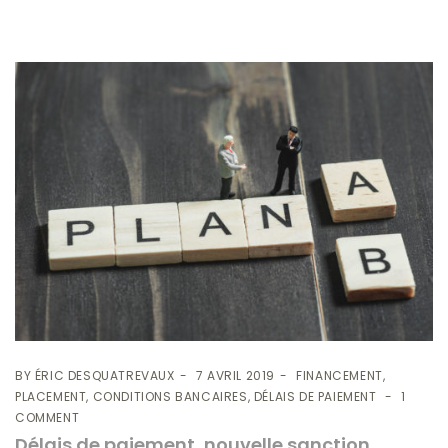
BY
ÉRIC DESQUATREVAUX
7 AVRIL 2019
FINANCEMENT,
PLACEMENT, CONDITIONS BANCAIRES, DÉLAIS DE PAIEMENT
1
COMMENT
Délais de paiement, nouvelle sanction