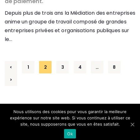
de paiement.
Depuis plus de trois ans la Médiation des entreprises
anime un groupe de travail composé de grandes
entreprises privées et organisations publiques sur
le...
Navigation
<
1
2
3
4
…
8
des
>
articles
Nous utilisons des cookies pour vous garantir la meilleure
expérience sur notre site web. Si vous continuez à utiliser ce
site, nous supposerons que vous en êtes satisfait.
© 2026 AVIZO
Ok