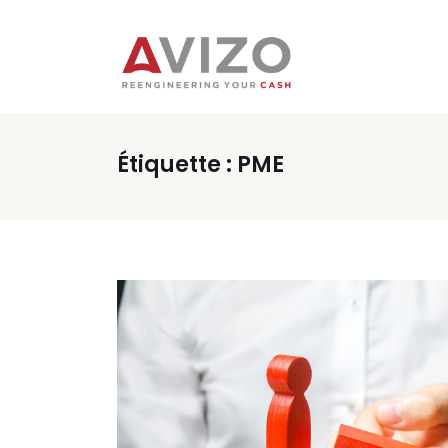
Étiquette :
PME