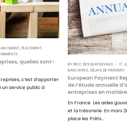
NANCEMENT, PLACEMENT,
COMMENTS
prises, quelles sont-
BY
ÉRIC DESQUATREVAUX
17 J
BANCAIRES, DÉLAIS DE PAIEMENT
European Payment Repo
reprises, c’est d’apporter
de l’étude annuelle d
i un service public à
entreprises en matièr
En France Les aides gouv
et la trésorerie. En mars
place les Prêts...