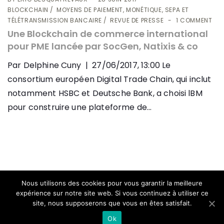
BLOCKCHAIN
MOYENS DE PAIEMENT, MONÉTIQUE, SEPA ET
TÉLÉTRANSMISSION BANCAIRE
REVUE DE PRESSE
1 COMMENT
Une Blockchain de commerce international
pour PME lancée par SocGen, Natixis & co
Par Delphine Cuny | 27/06/2017, 13:00 Le
consortium européen Digital Trade Chain, qui inclut
notamment HSBC et Deutsche Bank, a choisi lBM
pour construire une plateforme de...
Nous utilisons des cookies pour vous garantir la meilleure
expérience sur notre site web. Si vous continuez à utiliser ce
site, nous supposerons que vous en êtes satisfait.
© 2026 AVIZO
Ok